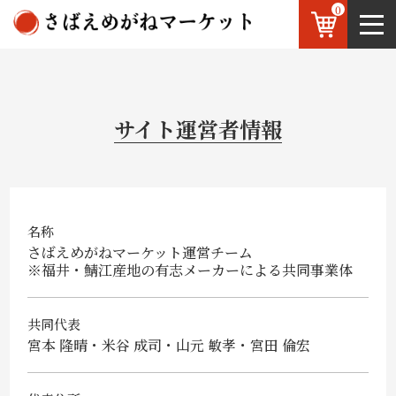
0
鯖江のめがね
お知らせ
OEM
お問い合わせ
サイト運営者情報
JP
/
EN
名称
さばえめがねマーケット運営チーム
※福井・鯖江産地の有志メーカーによる共同事業体
共同代表
宮本 隆晴・米谷 成司・山元 敏孝・宮田 倫宏