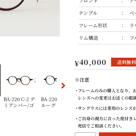
フロント
ア
テンプル
ベ
フレーム形状
ラ
リム構造
フ
トグレー
40,000
¥
送料無
※注意
フレームのみの購入となり、
レンズへの変更はお近くの眼
BA-220 C-2 デ
BA-220 C-12 ブ
BA-220 C-11 ブ
BA-220 
ミアンバー/ゴ
ルーグリーンハ
ラウンハーフ/
ロ/ゴー
サングラスには専用のレンズ
ールド
ーフ/ライトグ
ゴールド
レー
ご自身の視力に合った度付き
売店でご相談ください。
BALANCER