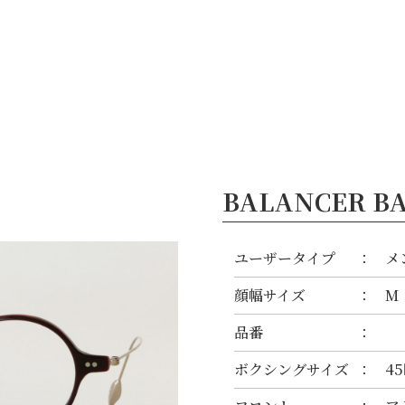
ブランド
鯖江のめがね
お知らせ
OEM
お問い合わせ
JP
/
EN
BALANCER BA
ユーザータイプ
メ
顔幅サイズ
M
品番
ボクシングサイズ
45