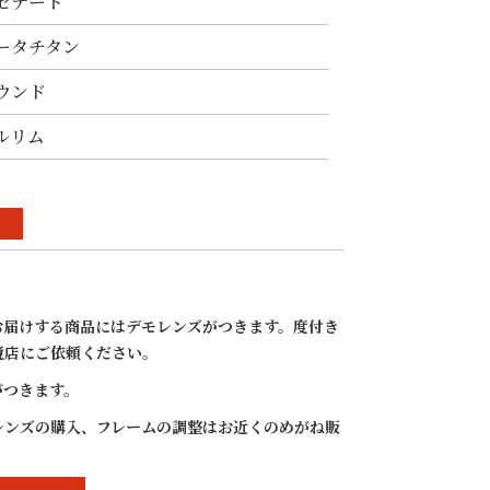
セテート
ータチタン
ウンド
ルリム
料
お届けする商品にはデモレンズがつきます。度付き
鏡店にご依頼ください。
C-1 ク
BA-220 C-4 レ
BA-220 C-2 デ
BA-220 C-12 ブ
BA
ルド
ッド/ゴールド
ミアンバー/ゴ
ルーグリーンハ
ラ
がつきます。
ールド
ーフ/ライトグ
ゴ
レー
レンズの購入、フレームの調整はお近くのめがね販