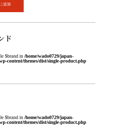
に追加
ンド
ble $brand in
/home/wado0729/japan-
/wp-content/themes/dist/single-product.php
ble $brand in
/home/wado0729/japan-
/wp-content/themes/dist/single-product.php