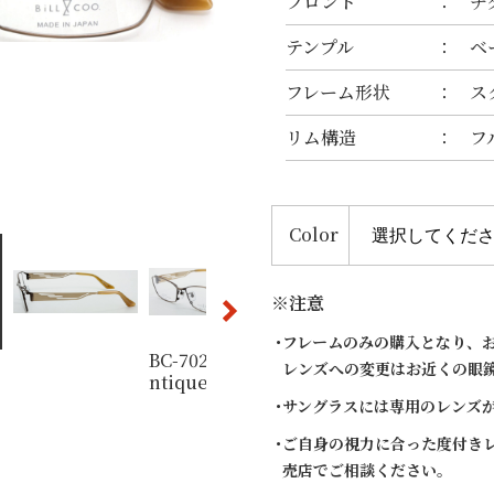
フロント
チ
テンプル
ベ
フレーム形状
ス
リム構造
フ
Color
※注意
フレームのみの購入となり、
BC-7021 C-1 a
BC-7021 C-2 a
BC-7021 
レンズへの変更はお近くの眼
ntique gold /
ntique silver /
ack / re
white gold
silver
サングラスには専用のレンズ
ご自身の視力に合った度付き
売店でご相談ください。