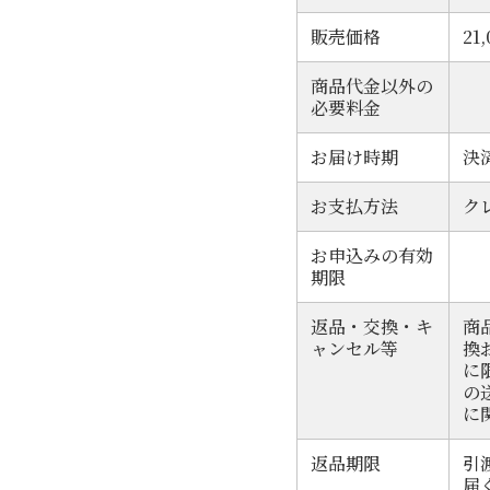
販売価格
21
商品代金以外の
必要料金
お届け時期
決
お支払方法
ク
お申込みの有効
期限
返品・交換・キ
商
ャンセル等
換
に
の
に
返品期限
引
届