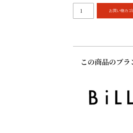
BILL
＆
お買い物カゴ
COO.-7021
個
この商品のブラ