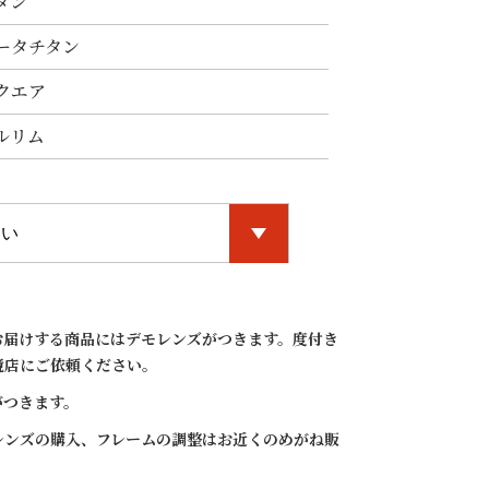
タン
ータチタン
クエア
ルリム
お届けする商品にはデモレンズがつきます。度付き
C-3 bl
BC-7021
BC-7021 C-1 a
BC
鏡店にご依頼ください。
d
ntique gold /
nt
white gold
si
がつきます。
レンズの購入、フレームの調整はお近くのめがね販