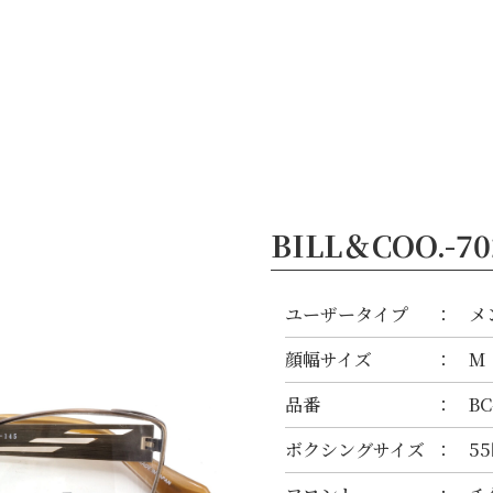
ブランド
鯖江のめがね
お知らせ
OEM
お問い合わせ
JP
/
EN
BILL＆COO.-70
ユーザータイプ
メ
顔幅サイズ
M
品番
BC
ボクシングサイズ
55