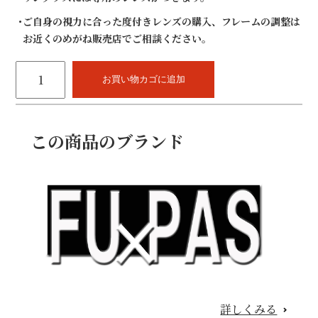
ご自身の視力に合った度付きレンズの購入、フレームの調整は
お近くのめがね販売店でご相談ください。
FU×PAS
F-
お買い物カゴに追加
143
48mm
(チ
この商品のブランド
タ
ン、
ウ
ィ
ン
ザ
ー
リ
ム)
個
詳しくみる