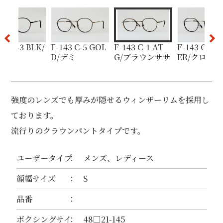
143 C-3 BLK/
F-143 C-5 GOL
F-143 C-1 AT
F-143 C-6 S
ミ
D/デミ
G/ブラウンササ
ER/クロ
強度のレンズでも厚みが隠せるウィンザーリムを採用し
ております。
流行りのクラウンパントタイプです。
ユーザータイプ
メンズ、レディース
顔幅サイズ
S
品番
ボクシングサイ
48□21-145