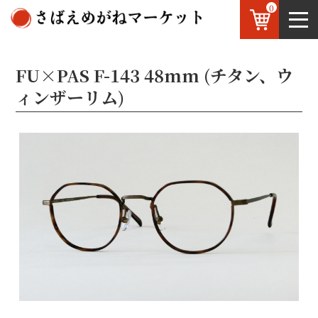
0
鯖江のめがね
お知らせ
OEM
お問い合わせ
FU×PAS F-143 48mm (チタン、ウ
ィンザーリム)
JP
/
EN
F-143 C-1 ATG/ブラウンササ
F-143 C-6 SILVER/クロ
F-143 C-4 GOLD/ライトブラウン
F-143 C-3 BLK/デミ
F-143 C-5 GOLD/デミ