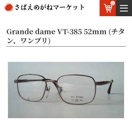
0
鯖江のめがね
お知らせ
OEM
お問い合わせ
Grande dame VT-385 52mm (チタ
ン、ワンブリ)
JP
/
EN
VT-385 C-2 IPブラウン
VT-385 C-3 IPグレー
VT-385 C-3 IPグレー
VT-385 C-1 ゴールド
VT-385 C-4 シルバー