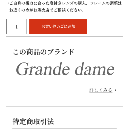
ご自身の視力に合った度付きレンズの購入、フレームの調整は
お近くのめがね販売店でご相談ください。
Grande
dame
お買い物カゴに追加
VT-
385
52mm
この商品のブランド
(チ
タ
ン、
ワ
ン
ブ
リ)
詳しくみる
個
特定商取引法