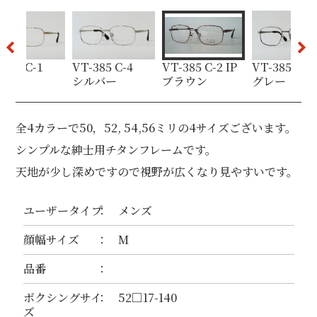
-385 C-1
VT-385 C-4
VT-385 C-2 IP
VT-385 C-3 
ールド
シルバー
ブラウン
グレー
全4カラーで50，52, 54,56ミリの4サイズございます。
シンプルな紳士用チタンフレームです。
天地が少し深めですので視野が広くなり見やすいです。
ユーザータイプ
メンズ
顔幅サイズ
M
品番
ボクシングサイ
52□17-140
ズ