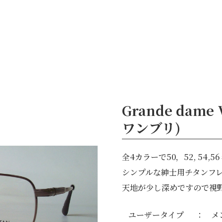
ブランド
鯖江のめがね
お知らせ
OEM
お問い合わせ
JP
/
EN
Grande dame
ワンブリ)
全4カラーで50，52, 54
シンプルな紳士用チタンフ
天地が少し深めですので視
ユーザータイプ
メ