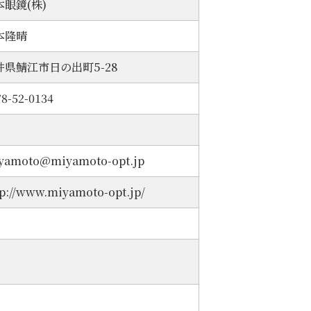
本眼鏡(株)
本隆晴
井県鯖江市日の出町5-28
78-52-0134
yamoto@miyamoto-opt.jp
tp://www.miyamoto-opt.jp/