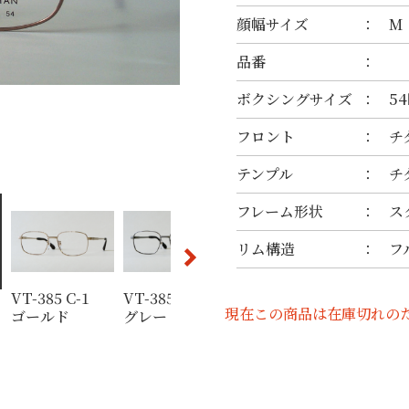
顔幅サイズ
M
品番
ボクシングサイズ
54
フロント
チ
テンプル
チ
フレーム形状
ス
リム構造
フ
VT-385 C-1
VT-385 C-3 IP
VT-385 C-3 IP
VT-385 
現在この商品は在庫切れの
ゴールド
グレー
グレー
ルバー