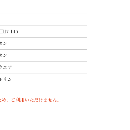
□17-145
タン
タン
クエア
ルリム
C-4 シ
VT-385 C-2 IP
VT-385 C-1
VT-385 C-3 IP
VT
ため、ご利用いただけません。
ブラウン
ゴールド
グレー
グ