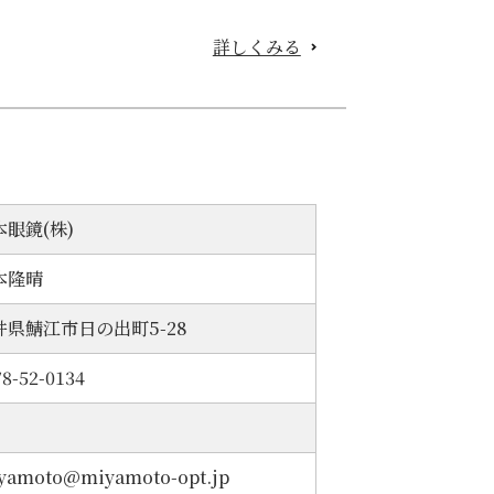
詳しくみる
本眼鏡(株)
本隆晴
井県鯖江市日の出町5-28
78-52-0134
yamoto@miyamoto-opt.jp