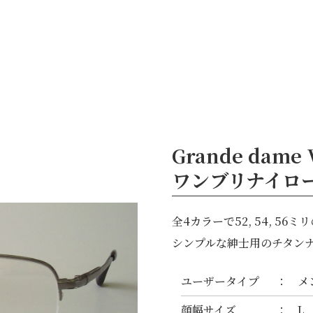
ブランド
鯖江のめがね
お知らせ
OEM
お問い合わせ
JP
/
EN
Grande dame
ワンブリナイロー
全4カラーで52, 54, 56
シンプルな紳士用のチタン
ユーザータイプ
メ
顔幅サイズ
L