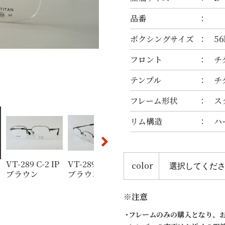
品番
ボクシングサイズ
56
フロント
チ
テンプル
チ
フレーム形状
ス
リム構造
ハ
VT-289 C-2 IP
VT-289 C-2 IP
VT-289 C-1 G
VT-289 C
color
ブラウン
ブラウン
グレー
※注意
フレームのみの購入となり、