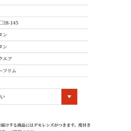
□18-145
タン
タン
クエア
ーフリム
-3 IP
VT-289 C-2 IP
VT-289 C-2 IP
VT-289 C-1 G
ブラウン
ブラウン
お届けする商品にはデモレンズがつきます。度付き