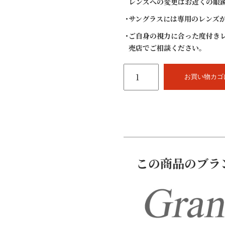
レンズへの変更はお近くの眼
サングラスには専用のレンズ
ご自身の視力に合った度付き
売店でご相談ください。
Grande
dame
お買い物カゴ
VT-
389
56mm
(チ
タ
ン、
ワ
ン
この商品のブラ
ブ
リ
ナ
イ
ロ
ー