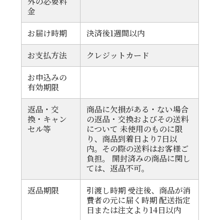
外の必要料
金
お届け時期
決済後1週間以内
お支払方法
クレジットカード
お申込みの
有効期限
返品・交
商品に欠損がある・ない場合
換・キャン
の返品・交換およびその送料
セル等
について 未使用のものに限
り、商品到着日より7日以
内。その際の送料はお客様ご
負担。 開封済みの商品に関し
ては、返品不可。
返品期限
引渡し時期 受注後、商品が消
費者の元に届く時期 配送指定
日または注文より14日以内