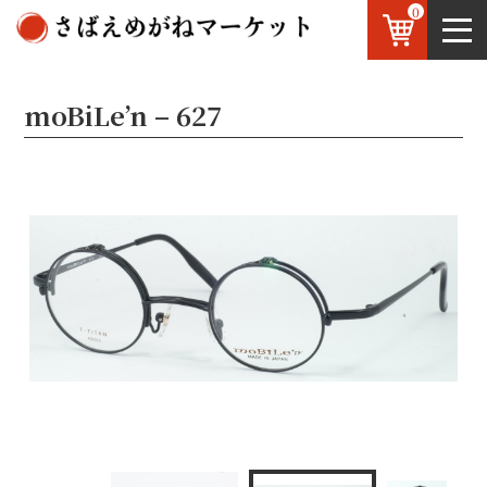
0
鯖江のめがね
お知らせ
OEM
お問い合わせ
moBiLe’n – 627
JP
/
EN
MB-627
C-1 アンティークゴールド
C-2 アンテイークシルバー
C-3 ブラック