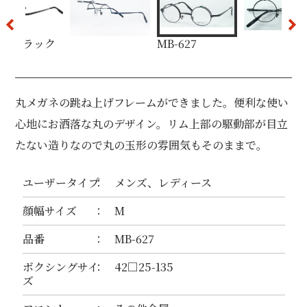
-3 ブラック
MB-627
丸メガネの跳ね上げフレームができました。便利な使い
心地にお洒落な丸のデザイン。リム上部の駆動部が目立
たない造りなので丸の玉形の雰囲気もそのままで。
ユーザータイプ
メンズ、レディース
顔幅サイズ
M
品番
MB-627
ボクシングサイ
42□25-135
ズ