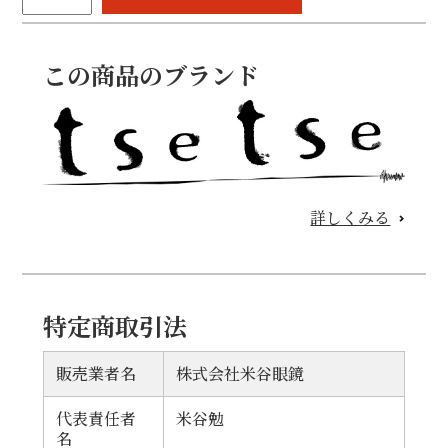
2209(跳
ね
上
この商品のブランド
げ
メ
ガ
ネ)
個
詳しくみる
特定商取引法
販売業者名
株式会社米谷眼鏡
代表責任者
米谷勉
名