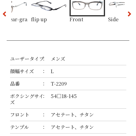
 : Clear-gra
flip up
Front
Side
ilver
ユーザータイプ
メンズ
顔幅サイズ
L
品番
T-2209
ボクシングサイ
54□18-145
ズ
フロント
アセテート、チタン
テンプル
アセテート、チタン