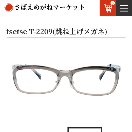
0
鯖江のめがね
お知らせ
OEM
お問い合わせ
tsetse T-2209(跳ね上げメガネ)
JP
/
EN
Front
Side
C-1 : Black/Silver
C-2 : Gray-half/Gray
C-3 : Blue/White
C-4 : MatBlack/red
C-5 : Brown-half/Antiquegold
C-6 : Clear-gray/Silver
flip up