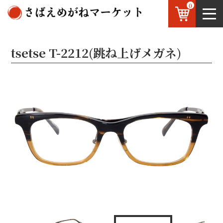
0
鯖江のめがね
お知らせ
OEM
お問い合わせ
tsetse T-2212(跳ね上げメガネ)
JP
/
EN
Front
Pick up (跳ね上げ時)
Side
C-1：Black/Gray
C-2:Gray/Black
C-4:Black-clear/Black
C-5:Browun-half/ATG