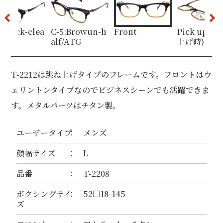
:Black-clea
C-5:Browun-h
Front
Pick up (
lack
alf/ATG
上げ時)
T-2212は跳ね上げタイプのフレームです。フロントはウ
ェリントンタイプなのでビジネスシーンでも活躍できま
す。メタルパーツはチタン製。
ユーザータイプ
メンズ
顔幅サイズ
L
品番
T-2208
ボクシングサイ
52□18-145
ズ