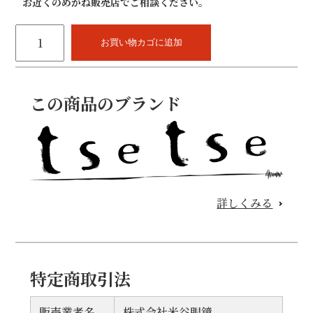
お近くのめがね販売店でご相談ください。
tsetse
T-
お買い物カゴに追加
2212(跳
ね
上
この商品のブランド
げ
メ
ガ
ネ)
個
詳しくみる
特定商取引法
販売業者名
株式会社米谷眼鏡