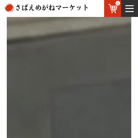
0
鯖江のめがね
お知らせ
OEM
お問い合わせ
JP
/
EN