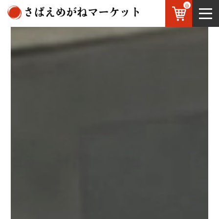
0
鯖江のめがね
お知らせ
OEM
お問い合わせ
JP
/
EN